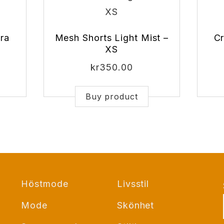
ra
Mesh Shorts Light Mist –
Cr
XS
kr
350.00
Buy product
Höstmode
Livsstil
Mode
Skönhet