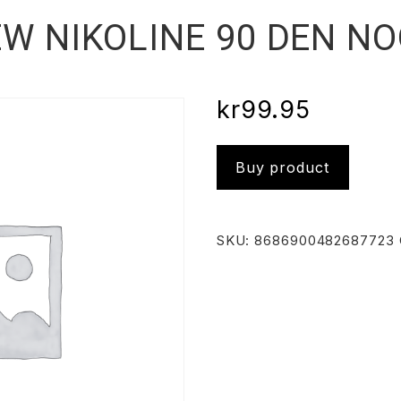
W NIKOLINE 90 DEN N
kr
99.95
Buy product
SKU:
8686900482687723