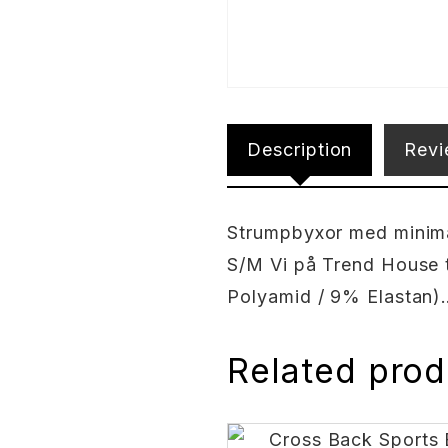
Description
Revi
Strumpbyxor med minimal
S/M Vi på Trend House t
Polyamid / 9% Elastan)
Related prod