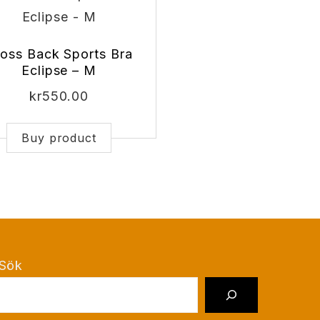
oss Back Sports Bra
Eclipse – M
kr
550.00
Buy product
Sök