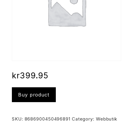
kr
399.95
Buy product
SKU:
8686900450496891
Category:
Webbutik