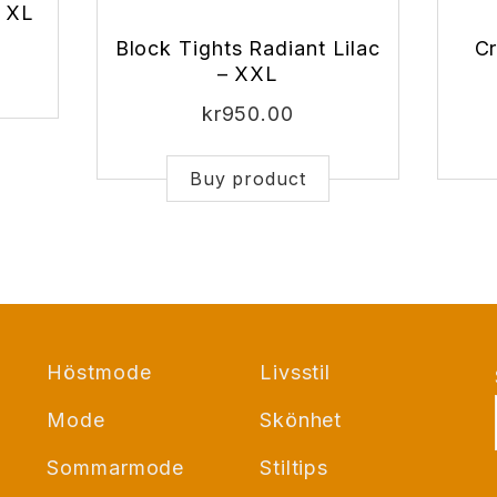
– XL
Block Tights Radiant Lilac
Cr
– XXL
kr
950.00
Buy product
Höstmode
Livsstil
Mode
Skönhet
Sommarmode
Stiltips