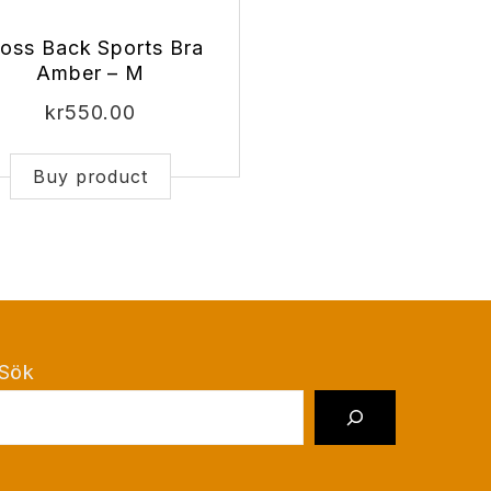
oss Back Sports Bra
Amber – M
kr
550.00
Buy product
Sök