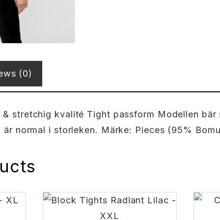
ews (0)
 stretchig kvalité Tight passform Modellen bär 
 är normal i storleken. Märke: Pieces (95% Bomul
ucts