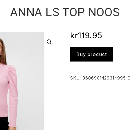
ANNA LS TOP NOOS
kr
119.95
Buy product
SKU:
8686901429314995
C